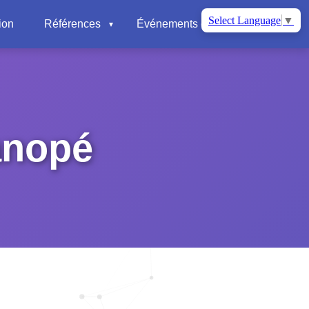
Select Language
▼
ion
Références
Événements et nouvelles
📍
anopé