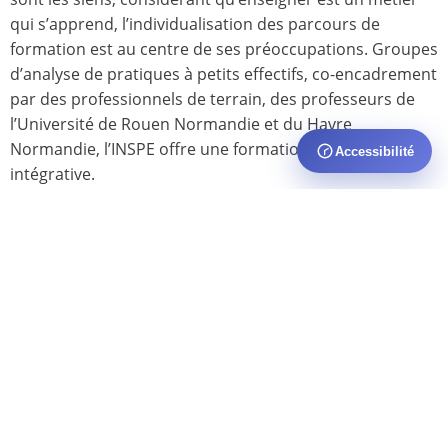
qui s’apprend, l’individualisation des parcours de
formation est au centre de ses préoccupations. Groupes
d’analyse de pratiques à petits effectifs, co-encadrement
par des professionnels de terrain, des professeurs de
l’Université de Rouen Normandie et du Havre
Normandie, l’INSPE offre une formation par alternance
Accessibilité
intégrative.
Les formations reposent sur un équilibre entre
enseignements et stages et comportent différents
modules d’enseignements disciplinaires, une initiation à
la recherche, une ouverture sur l’international, un volet
numérique et des outils et méthodes pédagogiques
innovants.
Ouverture à l'international et à la
culture