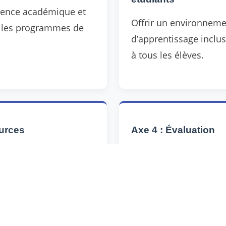
llence académique et
Offrir un environnem
s les programmes de
d’apprentissage inclus
à tous les élèves.
urces
Axe 4 : Évaluation
ssources humaines et
Évaluer et améliorer 
essaires à une
Politique de Qualité.
lité efficace.