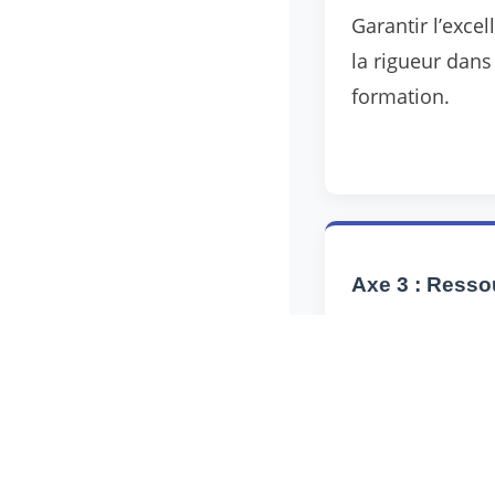
Garantir l’exce
la rigueur dan
formation.
Axe 3 : Resso
Fournir les re
matérielles néc
politique de qua