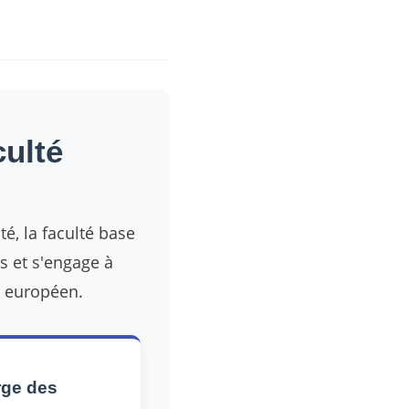
culté
é, la faculté base
s et s'engage à
t européen.
rge des