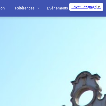
Select Language
▼
ion
Références
Événements et nouvelles
📍